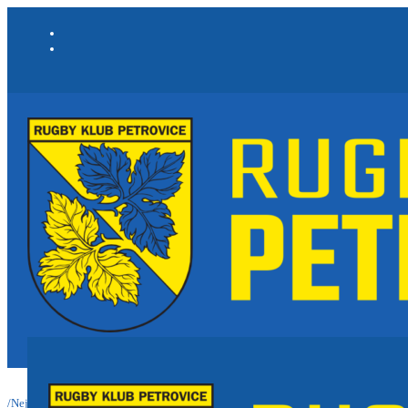
/
Nejnovější informace a články
/
Smutná zpráva...