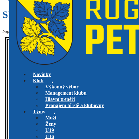
SMUTNÁ ZPRÁVA…
Napsal: Jan Kroužek, dne 1.2.2025 v kategorii
Historie
,
Klub
,
Veteráni
Upraveno:
Novinky
Klub
Výkonný výbor
Management klubu
Hlavní trenéři
Pronájem hřiště a klubovny
Týmy
Muži
Ženy
U19
U16