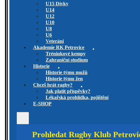
U15 Dívky
U14
U12
U10
U8
U6
Veteráni
Akademie RK Petrovice
Tréninkové kempy
Zahraniční studium
Historie
Historie týmu mužů
Historie týmu žen
Chceš hrát ragby?
Jak platit příspěvky?
Lékařská prohlídka, pojištění
E-SHOP
Prohledat Rugby Klub Petrovi