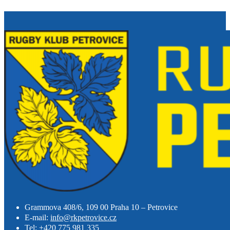
Grammova 408/6, 109 00 Praha 10 – Petrovice
E-mail:
info@rkpetrovice.cz
Tel:
+420 775 981 335