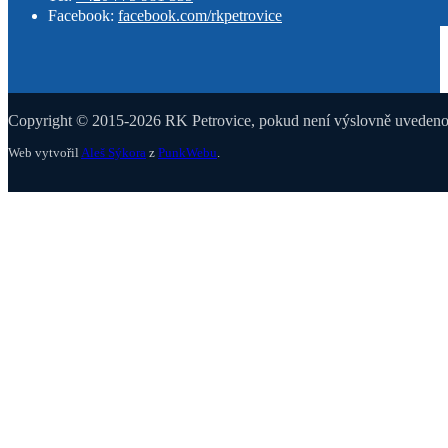
Facebook:
facebook.com/rkpetrovice
Copyright © 2015-2026 RK Petrovice, pokud není výslovně uvedeno j
Web vytvořil
Aleš Sýkora
z
PunkWebu
.