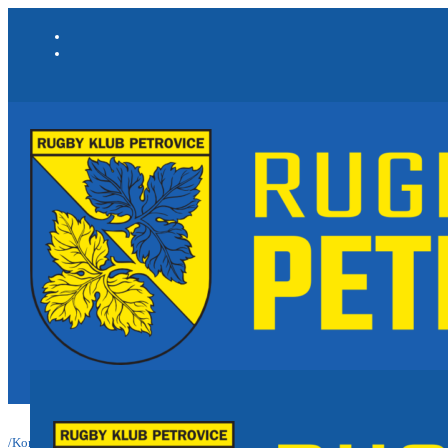
/
Kontakty
/
Hlavní trenéři