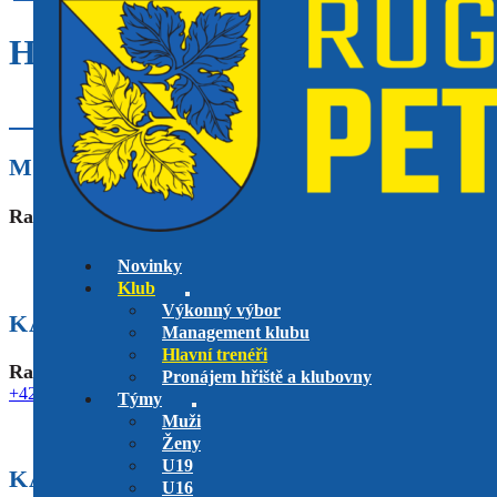
HLAVNÍ TRENÉŘI
MUŽI
Rassie Erasmus
Novinky
Klub
Výkonný výbor
KATEGORIE U19
Management klubu
Hlavní trenéři
Raymond Burnard
Pronájem hřiště a klubovny
+420 725 943 807
raymond.burnard@gmail.com
Týmy
Muži
Ženy
U19
KATEGORIE U14
U16