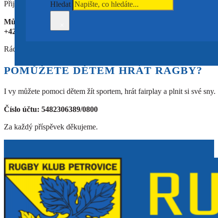
Přijď se podívat na jakýkoliv trénink! Informace o tom, kdy a kde maj
Hledat
Můžeš také zavolat:
×
+420 775 981 335
Rádi poradíme každému! Neboj se, a přijď!
POMŮŽETE DĚTEM HRÁT RAGBY?
I vy můžete pomoci dětem žít sportem, hrát fairplay a plnit si své sny.
Číslo účtu: 5482306389/0800
Za každý příspěvek děkujeme.