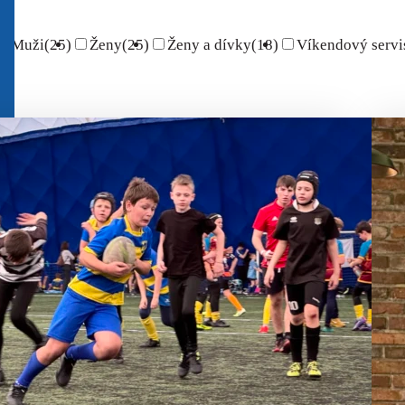
Muži
(25)
Ženy
(25)
Ženy a dívky
(18)
Víkendový servi