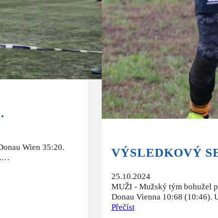
.
 Donau Wien 35:20.
VÝSLEDKOVÝ SER
ě.…
25.10.2024
MUŽI - Mužský tým bohužel pr
Donau Vienna 10:68 (10:46). 
Přečíst