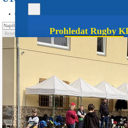
U10
(95)
Aktuálně
(69)
U12
(65)
U8
(64)
Mlá
Prohledat Rugby Kl
Resetovat filtry
Hledat
×