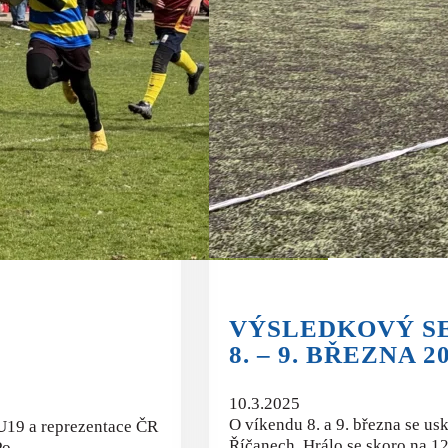
VÝSLEDKOVÝ S
8. – 9. BŘEZNA 2
10.3.2025
O víkendu 8. a 9. března se us
 U19 a reprezentace ČR
Říčanech. Hrálo se skoro na 1
 Po…