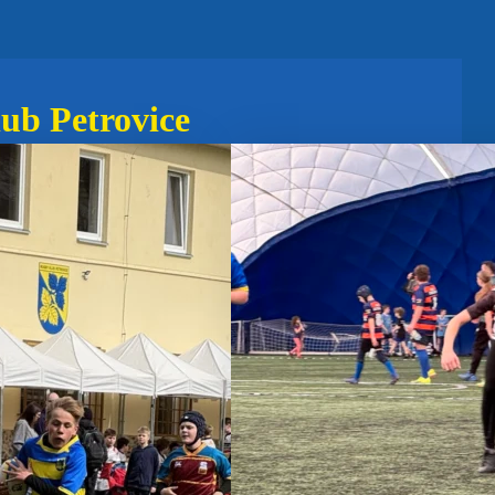
dež
(58)
U14
(54)
U19
(44)
U16
(38)
Děti
(38)
U6
(33)
ub Petrovice