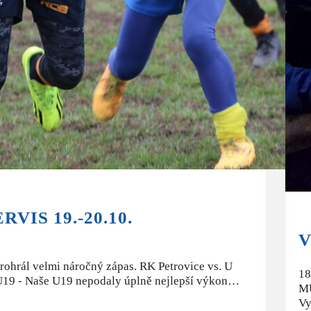
VIS 19.-20.10.
V
ohrál velmi náročný zápas. RK Petrovice vs. U
18
U19 - Naše U19 nepodaly úplně nejlepší výkon…
MU
Vy