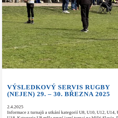
VÝSLEDKOVÝ SERVIS RUGBY
(NEJEN) 29. – 30. BŘEZNA 2025
2.4.2025
Informace z turnajů a utkání kategorií U8, U10, U12, U14,
U18. Kategorie U8 měla první jarní turnaj na hřišti Slavie.