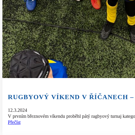
RUGBYOVÝ VÍKEND V ŘÍČANECH – 
12.3.2024
V prvním březnovém víkendu proběhl pátý ragbyový turnaj kategor
Přečíst