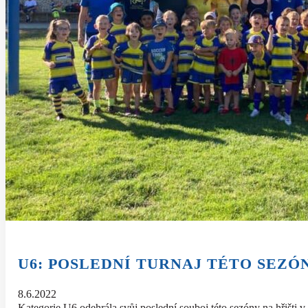
U6: POSLEDNÍ TURNAJ TÉTO SEZÓ
8.6.2022
Kategorie U6 odehrála svůj poslední souboj této sezóny na hřišti v 