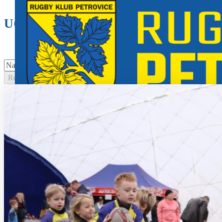
U6
U6
(42)
U8
(36)
U10
(33)
Aktuálně
(31)
U12
(30)
Resetovat filtry
Novinky
Klub
Výkonný výbor
Management klubu
Hlavní trenéři
Pronájem hřiště a klubovny
Týmy
Muži
Ženy
U19