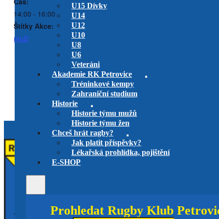
Čas:
U15 Dívky
14:00 - 16:00
U14
Štítky Akce:
U12
U10
muži
U8
U6
Veteráni
RC Slavia Praha vs. RK
RK Petrovice B vs. RC
Akademie RK Petrovice
Praga B
Petrovice U19
Tréninkové kempy
hřiště Chotyně (Liberec)
venkovní utkání
Zahraniční studium
Historie
Historie týmu mužů
Historie týmu žen
Chceš hrát ragby?
Jak platit příspěvky?
Lékařská prohlídka, pojištění
E-SHOP
Prohledat Rugby Klub Petrovi