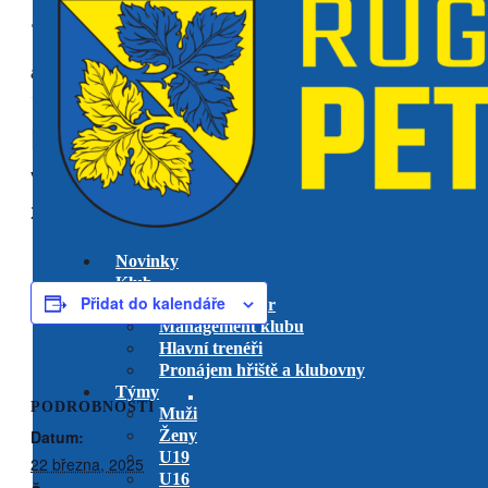
« Všechny Akce
akce již proběhla.
RC Zlín vs. RK Petrovice
venkovní utkání
22 března, 2025 @ 14:00
-
16:00
Novinky
Klub
Přidat do kalendáře
Výkonný výbor
Management klubu
Hlavní trenéři
Pronájem hřiště a klubovny
Týmy
PODROBNOSTI
Muži
Datum:
Ženy
U19
22 března, 2025
U16