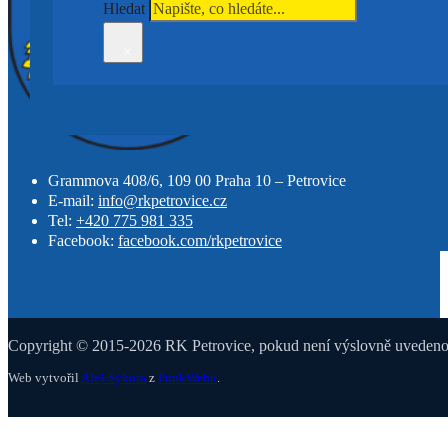
Hledat
×
Grammova 408/6, 109 00 Praha 10 – Petrovice
E-mail:
info@rkpetrovice.cz
Tel:
+420 775 981 335
Facebook:
facebook.com/rkpetrovice
Copyright © 2015-2026 RK Petrovice, pokud není výslovně uvedeno j
Web vytvořil
Aleš Sýkora
z
PunkWebu
.