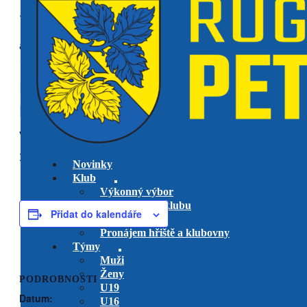
« Všechny Akce
akce již proběhla.
RC Tatra Smíchov vs. RK
Petrovice
venkovní utkání play-off
U19
31 května @ 10:30
-
12:30
Novinky
Klub
Výkonný výbor
Management klubu
Přidat do kalendáře
Hlavní trenéři
Pronájem hřiště a klubovny
Týmy
Muži
Ženy
PODROBNOSTI
U19
Datum:
U16