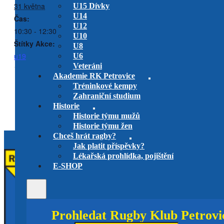
31 května
U15 Dívky
U14
Čas:
U12
10:30 - 12:30
U10
Štítky Akce:
U8
u19
U6
Veteráni
Akademie RK Petrovice
Tréninkové kempy
Peří (RKP+Říčany) na Spartě
RC Slavia vs. RK Petrovice
Zahraniční studium
venkovní utkání play-off
U14
Mistrovství ČR 7s
ženy
Historie
Historie týmu mužů
Historie týmu žen
Chceš hrát ragby?
Jak platit příspěvky?
Lékařská prohlídka, pojištění
E-SHOP
Prohledat Rugby Klub Petrovi