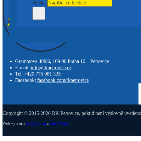
Hledat
×
Grammova 408/6, 109 00 Praha 10 – Petrovice
E-mail:
info@rkpetrovice.cz
Tel:
+420 775 981 335
Facebook:
facebook.com/rkpetrovice
Copyright © 2015-2026 RK Petrovice, pokud není výslovně uvedeno j
Web vytvořil
Aleš Sýkora
z
PunkWebu
.