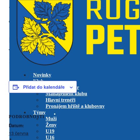
« Všechny Akce
akce již proběhla.
Dívky U15
na TBA
turnaj X rugby
13 června @ 0:00
Novinky
Klub
Přidat do kalendáře
Výkonný výbor
Management klubu
Hlavní trenéři
Pronájem hřiště a klubovny
Týmy
PODROBNOSTI
Muži
Datum:
Ženy
U19
13 června
U16