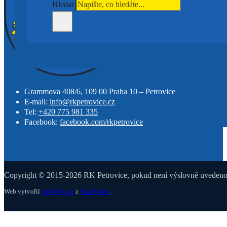
Hledat
×
Grammova 408/6, 109 00 Praha 10 – Petrovice
E-mail:
info@rkpetrovice.cz
Tel:
+420 775 981 335
Facebook:
facebook.com/rkpetrovice
Copyright © 2015-2026 RK Petrovice, pokud není výslovně uvedeno j
Web vytvořil
Aleš Sýkora
z
PunkWebu
.