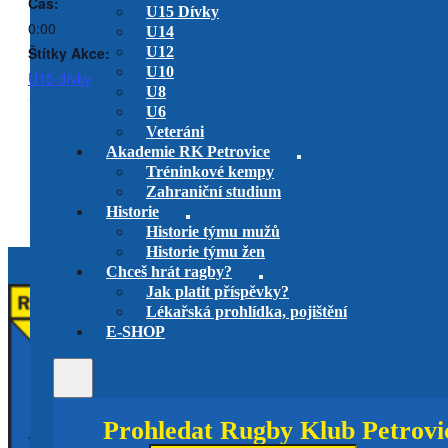
Čas:
U15 Dívky
0:00
U14
Štítky Akce:
U12
U10
U15 dívky
U8
U6
Veteráni
RK Petrovice Muži na
RK Petrovice vs. RC Tatra
Akademie RK Petrovice
Smíchov B
Slavii
Tréninkové kempy
utkání play-off
U14
Mistrovství ČR 7s
Muži
Zahraniční studium
Historie
Historie týmu mužů
Historie týmu žen
Chceš hrát ragby?
Jak platit příspěvky?
Lékařská prohlídka, pojištění
E-SHOP
Prohledat Rugby Klub Petrovi