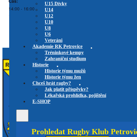
Čas:
U15 Dívky
14:00 - 16:00
U14
U12
U10
U8
U14 – RKP vs. Ammor
U14 – RKP vs. RC Praga Praha
U6
Veteráni
Akademie RK Petrovice
Tréninkové kempy
Zahraniční studium
Historie
Historie týmu mužů
Historie týmu žen
Chceš hrát ragby?
Jak platit příspěvky?
Lékařská prohlídka, pojištění
E-SHOP
Prohledat Rugby Klub Petrovi