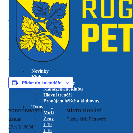
« Všechny Akce
akce již proběhla.
MUŽI A tým – RKP vs. RC Praga
Praha
22 září, 2024 @ 14:00
-
16:00
Novinky
Klub
Přidat do kalendáře
Výkonný výbor
Management klubu
Hlavní trenéři
Pronájem hřiště a klubovny
Týmy
PODROBNOSTI
MÍSTO KONÁNÍ
Muži
Rugby klub Petrovice
Datum:
Ženy
U19
22 září, 2024
U16