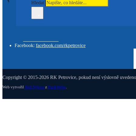
Hledat
×
Grammova 408/6, 109 00 Praha 10 – Petrovice
E-mail:
info@rkpetrovice.cz
Tel:
+420 775 981 335
Facebook:
facebook.com/rkpetrovice
Copyright © 2015-2026 RK Petrovice, pokud není výslovně uvedeno j
Web vytvořil
Aleš Sýkora
z
PunkWebu
.