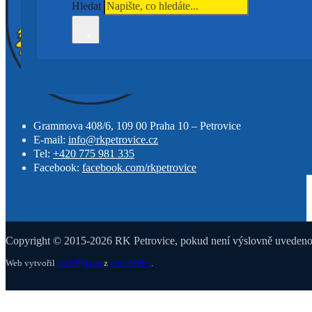
Hledat
×
Grammova 408/6, 109 00 Praha 10 – Petrovice
E-mail:
info@rkpetrovice.cz
Tel:
+420 775 981 335
Facebook:
facebook.com/rkpetrovice
Copyright © 2015-2026 RK Petrovice, pokud není výslovně uvedeno j
Web vytvořil
Aleš Sýkora
z
PunkWebu
.