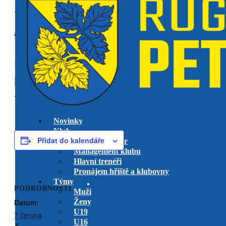
« Všechny Akce
akce již proběhla.
Peří (RKP+Říčany) na Spartě
Mistrovství ČR 7s
ženy
7 června @ 10:00
-
14:00
Novinky
Klub
Přidat do kalendáře
Výkonný výbor
Management klubu
Hlavní trenéři
Pronájem hřiště a klubovny
Týmy
PODROBNOSTI
Muži
Datum:
Ženy
U19
7 června
U16