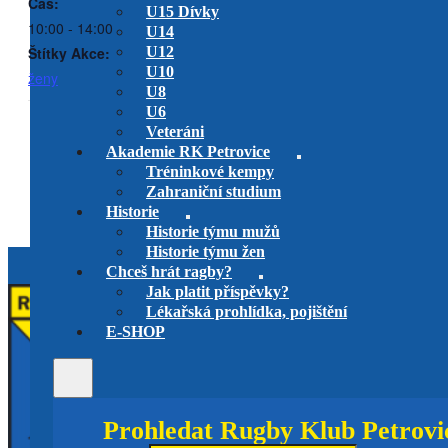
Čas:
U15 Dívky
10:00 - 14:00
U14
Štítky Akce:
U12
U10
ženy
U8
U6
Veteráni
RC Mountfield Říčany vs. RK
RC Tatra Smíchov vs. RK
Akademie RK Petrovice
Petrovice
Petrovice
Tréninkové kempy
venkovní utkání play-off
U19
utkání play-off
U19
Zahraniční studium
Historie
Historie týmu mužů
Historie týmu žen
Chceš hrát ragby?
Jak platit příspěvky?
Lékařská prohlídka, pojištění
E-SHOP
Prohledat Rugby Klub Petrovi