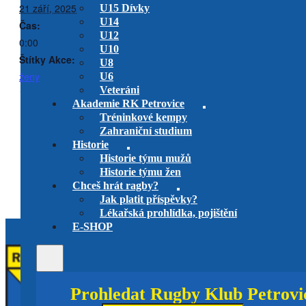
21 září, 2025
U15 Dívky
U14
Čas:
U12
0:00
U10
Štítky Akce:
U8
ženy
U6
Veteráni
Akademie RK Petrovice
Tréninkové kempy
RK Petrovice
mládež
RK Petrovice vs. RC Tatra U23
Zahraniční studium
domácí utkání Pohár XV
muži
turnaje
Historie
skupina C
U6 na Tatře, U8 v Petrovicích
Historie týmu mužů
U10 na Pragovce, U12 na
Historie týmu žen
Iuridice
Chceš hrát ragby?
Jak platit příspěvky?
Lékařská prohlídka, pojištění
E-SHOP
Prohledat Rugby Klub Petrovi