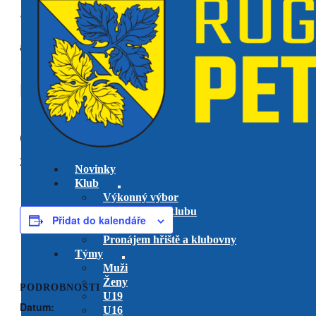
« Všechny Akce
akce již proběhla.
Peří (RKP+Říčany)
ženy
v
Babicích
Open 7s žen
21 září, 2025 @ 0:00
Novinky
Klub
Výkonný výbor
Management klubu
Přidat do kalendáře
Hlavní trenéři
Pronájem hřiště a klubovny
Týmy
Muži
Ženy
PODROBNOSTI
U19
Datum:
U16