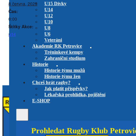
8 června, 2025
U15 Dívky
U14
Čas:
U12
0:00
U10
Štítky Akce:
U8
u14
U6
Veteráni
Akademie RK Petrovice
Tréninkové kempy
RK Petrovice B vs.
Celostátní turnaj přeboru ČR
Zahraniční studium
U8 Dragon, U10 Vyškov, U12 Havířov
Olymp
Historie
baráž, 2. utkání
Historie týmu mužů
Historie týmu žen
Chceš hrát ragby?
Jak platit příspěvky?
Lékařská prohlídka, pojištění
E-SHOP
Prohledat Rugby Klub Petrovi