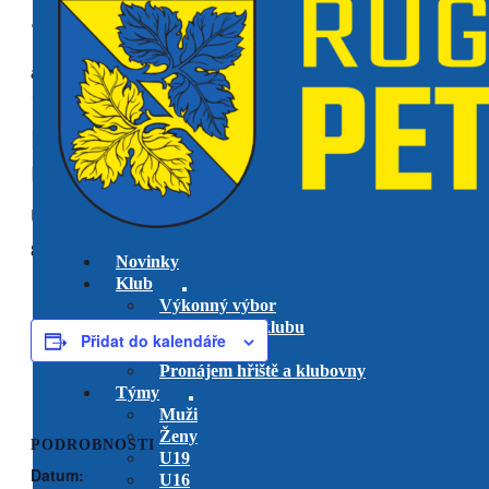
« Všechny Akce
akce již proběhla.
RC Bystrc U14 vs. RK Petrovice
U14
utkání o 5. místo
8 června, 2025 @ 0:00
Novinky
Klub
Výkonný výbor
Management klubu
Přidat do kalendáře
Hlavní trenéři
Pronájem hřiště a klubovny
Týmy
Muži
Ženy
PODROBNOSTI
U19
Datum:
U16