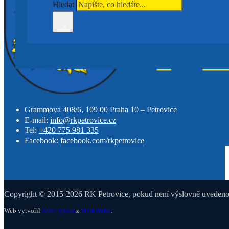
Hledat
×
Grammova 408/6, 109 00 Praha 10 – Petrovice
E-mail:
info@rkpetrovice.cz
Tel:
+420 775 981 335
Facebook:
facebook.com/rkpetrovice
Copyright © 2015-2026 RK Petrovice, pokud není výslovně uvedeno j
Web vytvořil
Aleš Sýkora
z
PunkWebu
.