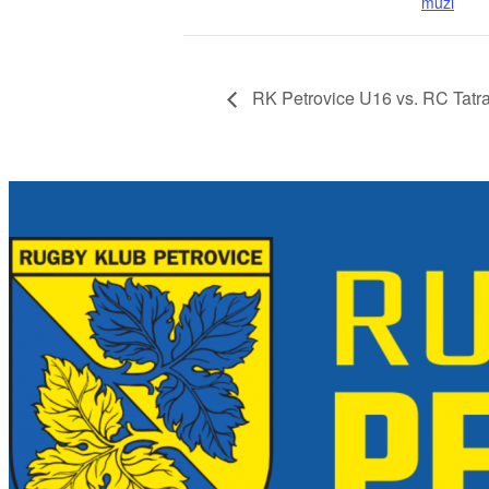
muži
RK Petrovice U16 vs. RC Tatr