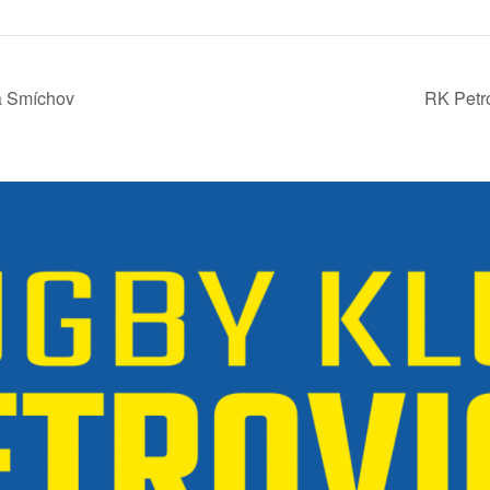
a Smíchov
RK Petr