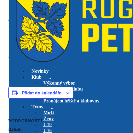
« Všechny Akce
akce již proběhla.
RC Dragon vs. RK Petrovice
U14
venkovní utkání
14 září, 2025 @ 12:00
-
13:00
Novinky
Klub
Výkonný výbor
Management klubu
Přidat do kalendáře
Hlavní trenéři
Pronájem hřiště a klubovny
Týmy
Muži
Ženy
PODROBNOSTI
U19
Datum:
U16