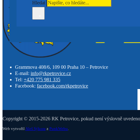
Hledat
×
Grammova 408/6, 109 00 Praha 10 – Petrovice
E-mail:
info@rkpetrovice.cz
Tel:
+420 775 981 335
Facebook:
facebook.com/rkpetrovice
Copyright © 2015-2026 RK Petrovice, pokud není výslovně uvedeno j
Web vytvořil
Aleš Sýkora
z
PunkWebu
.