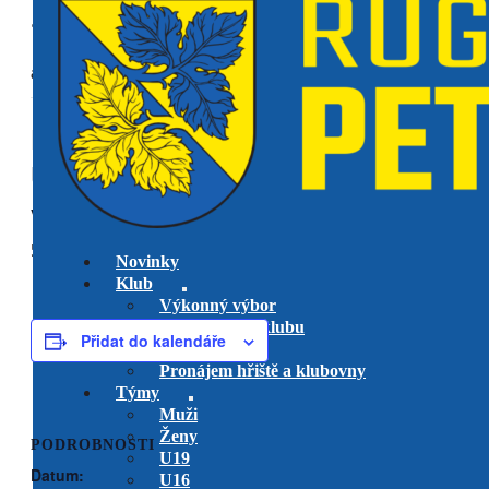
« Všechny Akce
akce již proběhla.
RC Říčany vs. RK Petrovice
U14
venkovní utkání
5 října, 2025 @ 13:30
-
14:30
Novinky
Klub
Výkonný výbor
Management klubu
Přidat do kalendáře
Hlavní trenéři
Pronájem hřiště a klubovny
Týmy
Muži
Ženy
PODROBNOSTI
U19
Datum:
U16