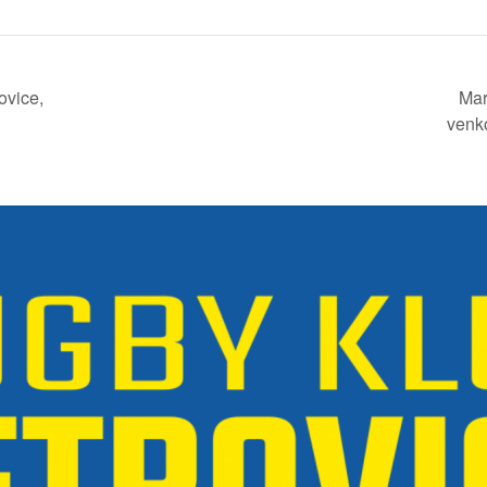
Mar
ovice,
venk