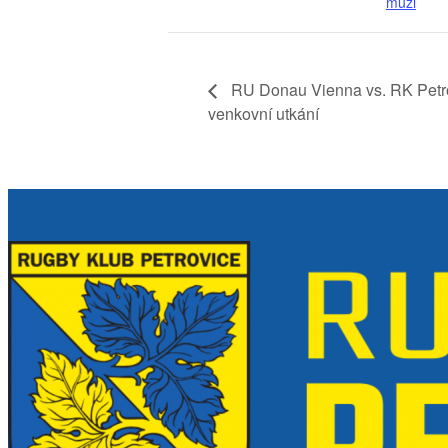
muži
RU Donau Vienna vs. RK Petr
venkovní utkání