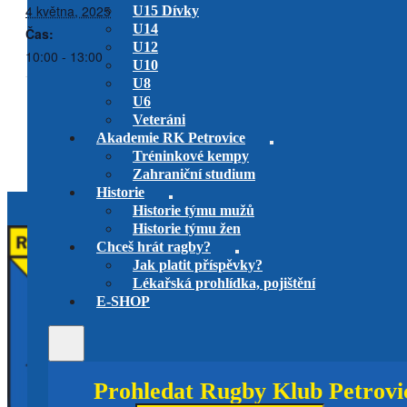
4 května, 2025
U15 Dívky
U14
Čas:
U12
10:00 - 13:00
U10
U8
U6
RK Petrovice U19 vs.
RK Petrovice U16 vs.
Veteráni
AMMOR PLIUS
Sparta/Olymp U19
Akademie RK Petrovice
Tréninkové kempy
Zahraniční studium
Historie
Historie týmu mužů
Historie týmu žen
Chceš hrát ragby?
Jak platit příspěvky?
Lékařská prohlídka, pojištění
E-SHOP
Prohledat Rugby Klub Petrovi