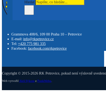
Hledat
×
Grammova 408/6, 109 00 Praha 10 – Petrovice
E-mail:
info@rkpetrovice.cz
Tel:
+420 775 981 335
Facebook:
facebook.com/rkpetrovice
Copyright © 2015-2026 RK Petrovice, pokud není výslovně uvedeno j
Web vytvořil
Aleš Sýkora
z
PunkWebu
.