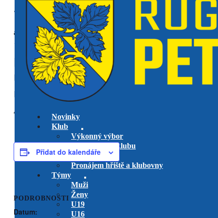
« Všechny Akce
akce již proběhla.
RK Petrovice mládež turnaje
U6 v Úžicích, U8 v Plzni
U10 v Petrovicích, U12 na Tatře
4 května, 2025 @ 10:00
-
13:00
Novinky
Klub
Výkonný výbor
Management klubu
Přidat do kalendáře
Hlavní trenéři
Pronájem hřiště a klubovny
Týmy
Muži
Ženy
PODROBNOSTI
U19
Datum:
U16