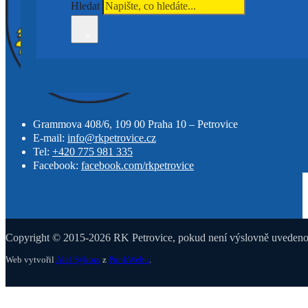
Hledat
×
Grammova 408/6, 109 00 Praha 10 – Petrovice
E-mail:
info@rkpetrovice.cz
Tel:
+420 775 981 335
Facebook:
facebook.com/rkpetrovice
Copyright © 2015-2026 RK Petrovice, pokud není výslovně uvedeno j
Web vytvořil
Aleš Sýkora
z
PunkWebu
.