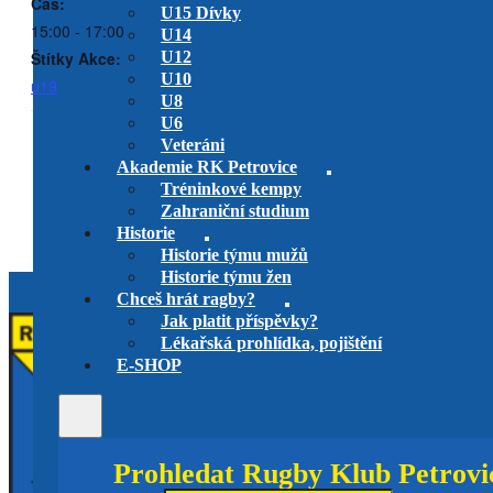
Čas:
U15 Dívky
15:00 - 17:00
U14
Štítky Akce:
U12
U10
u19
U8
U6
Veteráni
RK Petrovice U16 vs. AMMOR
RK Petrovice U14 B vs. RC
Akademie RK Petrovice
PLIUS
Havířov
Tréninkové kempy
hraje se v Říčanech
Zahraniční studium
Historie
Historie týmu mužů
Historie týmu žen
Chceš hrát ragby?
Jak platit příspěvky?
Lékařská prohlídka, pojištění
E-SHOP
Prohledat Rugby Klub Petrovi