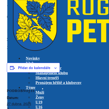
« Všechny Akce
akce již proběhla.
RK Petrovice U19 vs. RC Tatra
Smíchov
27 dubna, 2025 @ 15:00
-
17:00
Novinky
Klub
Přidat do kalendáře
Výkonný výbor
Management klubu
Hlavní trenéři
Pronájem hřiště a klubovny
Týmy
PODROBNOSTI
Muži
Datum:
Ženy
U19
27 dubna, 2025
U16