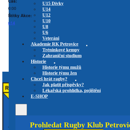
Čas:
U15 Dívky
0:00
U14
Štítky Akce:
U12
U10
u14
U8
U6
Veteráni
Muži Mistrovství ČR 7s na Bystrci
RK Petrovice mládež
Akademie RK Petrovice
turnaje
Tréninkové kempy
U15 dívky v Kamenici
Zahraniční studium
Historie
Historie týmu mužů
Historie týmu žen
Chceš hrát ragby?
Jak platit příspěvky?
Lékařská prohlídka, pojištění
E-SHOP
Prohledat Rugby Klub Petrovi