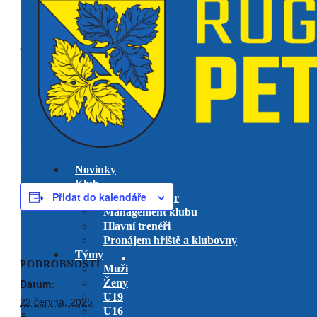
« Všechny Akce
akce již proběhla.
U14 Mistrovství ČR 7s v
Říčanech
22 června, 2025 @ 0:00
Novinky
Klub
Přidat do kalendáře
Výkonný výbor
Management klubu
Hlavní trenéři
Pronájem hřiště a klubovny
Týmy
PODROBNOSTI
Muži
Datum:
Ženy
U19
22 června, 2025
U16