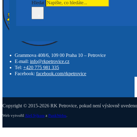
Hledat
×
Grammova 408/6, 109 00 Praha 10 – Petrovice
E-mail:
info@rkpetrovice.cz
Tel:
+420 775 981 335
Facebook:
facebook.com/rkpetrovice
Copyright © 2015-2026 RK Petrovice, pokud není výslovně uvedeno j
Web vytvořil
Aleš Sýkora
z
PunkWebu
.