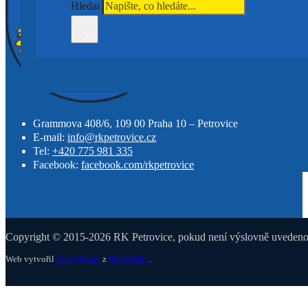
Hledat
×
Grammova 408/6, 109 00 Praha 10 – Petrovice
E-mail:
info@rkpetrovice.cz
Tel:
+420 775 981 335
Facebook:
facebook.com/rkpetrovice
Copyright © 2015-2026 RK Petrovice, pokud není výslovně uvedeno j
Web vytvořil
Aleš Sýkora
z
PunkWebu
.