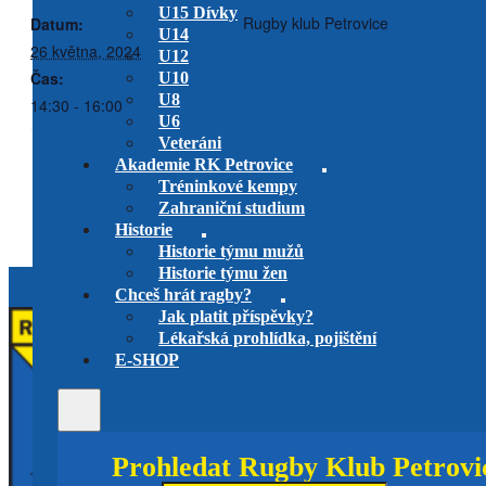
U15 Dívky
Rugby klub Petrovice
Datum:
U14
26 května, 2024
U12
Čas:
U10
U8
14:30 - 16:00
U6
Veteráni
Akademie RK Petrovice
U14 – RK Petrovice vs. RC Praga
Regionální turnaj
Tréninkové kempy
U12
Praha
Zahraniční studium
Historie
Historie týmu mužů
Historie týmu žen
Chceš hrát ragby?
Jak platit příspěvky?
Lékařská prohlídka, pojištění
E-SHOP
Prohledat Rugby Klub Petrovi