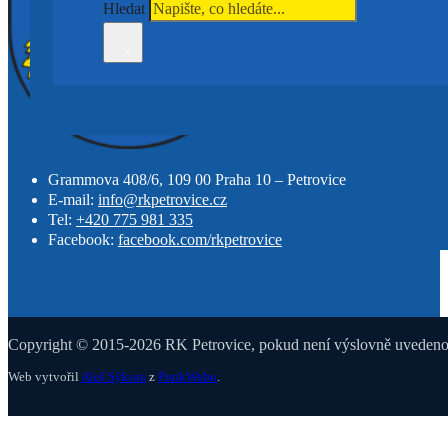
Hledat
×
Grammova 408/6, 109 00 Praha 10 – Petrovice
E-mail:
info@rkpetrovice.cz
Tel:
+420 775 981 335
Facebook:
facebook.com/rkpetrovice
Copyright © 2015-2026 RK Petrovice, pokud není výslovně uvedeno j
Web vytvořil
Aleš Sýkora
z
PunkWebu
.