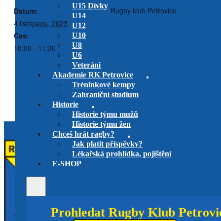
U15 Dívky
Rugby klub Petrovice
Datum:
U14
4 listopadu, 2023
U12
Čas:
U10
U8
10:00 - 11:30
U6
Veteráni
Akademie RK Petrovice
U18 – spol. SLA/PET x spol.
PYRF/PICO CUP
Tréninkové kempy
U12
Sparta/Přelouč
Zahraniční studium
Historie
Historie týmu mužů
Historie týmu žen
Chceš hrát ragby?
Jak platit příspěvky?
Lékařská prohlídka, pojištění
E-SHOP
Prohledat Rugby Klub Petrovi