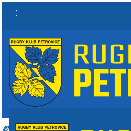
🏉 AKCE KLUBU A NA HŘIŠTI