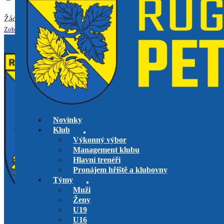
Žádné nadcházející události.
Zobrazit kalendář akcí
Novinky
Klub
Výkonný výbor
Management klubu
Hlavní trenéři
Pronájem hřiště a klubovny
Týmy
Muži
Ženy
U19
U16