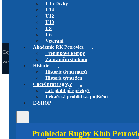
Grammova 408/6, 109 00 Praha 10 – Petrovice
U15 Dívky
E-mail:
info@rkpetrovice.cz
U14
Tel:
+420 775 981 335
U12
Facebook:
facebook.com/rkpetrovice
U10
U8
U6
Veteráni
Akademie RK Petrovice
Copyright © 2015-2026 RK Petrovice, pokud není výslovně uvedeno j
Tréninkové kempy
Zahraniční studium
Web vytvořil
Aleš Sýkora
z
PunkWebu
.
Historie
Historie týmu mužů
Historie týmu žen
Chceš hrát ragby?
Jak platit příspěvky?
Lékařská prohlídka, pojištění
E-SHOP
Prohledat Rugby Klub Petrovi