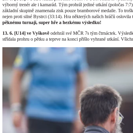
výborný trenér ale i kamarád. Tým prohrál jediné utkání (poločas 7:7),
základní skupině znamenala zisk pouze bramborové medaile. To trošk
nejen proti silné Bystrci (33:14). Hra některých našich hráčů oslovil
pěknému turnaji, super hře a hezkému výsledku!
13. 6. [U14] ve Vyškově
odehrál své MČR 7s tým čtrnáctek. Výsledk
střídala prohru o pětku a teprve na konci přišlo vyhrané utkání. Všichni