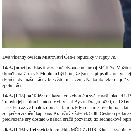
Dva víkendy ovládla Mistrovství České republiky v rugby 7s.
14. 6. [muži] na Slavii
se odehrál dvoudenní turnaj MČR 7s. Mužům s
skončili na 7. místě. Mohlo to být i tím, že jsme si připsali 2 nejrychle
skončili dva naši hráči v bezvědomí na zemi. Na tomto rekordu je “zaj
spoluhráči.
14. 6. [U18] na Tatře
se ukázali ve výborném světle naši mladíci U18
To bylo jejich dominantou. Výhry nad Bystrc/Dragon 45:0, nad Slavií
našel tým až ve finále s domácí Tatrou, kdy se nám z úvodního tlaku n
soupeře a zranění kapitána. Konečný výsledek 5:38. Čestnou pětku s
předvedené hry dostalo 6 našich hráčů pozvánku do sedmičkové repr
20. 6. [U16] v Petrovicích
proběhlo MČR 7s U16. Kluci si vydařený tu