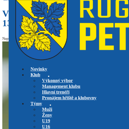
VÝSLEDKOVÝ SERVIS RU
13. – 21. ČERVNA 2026
Napsal: Jan Kroužek, dne 22.6.2026 v kategorii
U14
,
U16
,
U19
,
Víkendový servi
Novinky
Klub
Výkonný výbor
Management klubu
Hlavní trenéři
Pronájem hřiště a klubovny
Týmy
Muži
Ženy
U19
U16