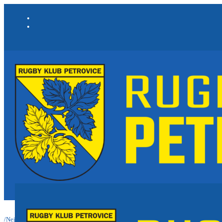
/
Nejnovější informace a články
/
Výsledkový servis rugby<br>13. - 21. června 20