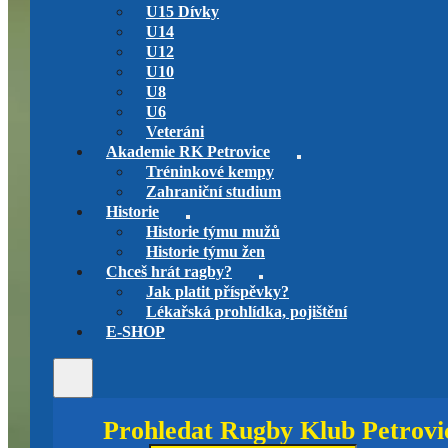
U15 Dívky
U14
U12
U10
U8
U6
Veteráni
Akademie RK Petrovice
Tréninkové kempy
Zahraniční studium
Historie
Historie týmu mužů
Historie týmu žen
Chceš hrát ragby?
Jak platit příspěvky?
Lékařská prohlídka, pojištění
E-SHOP
Prohledat Rugby Klub Petrovi