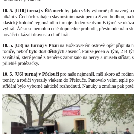
10. 5. [U10] turnaj v Říčanech
byl jako vždy výborně připravený a u
utkání v Čechách zahájen slavnostním nástupem a živou hudbou, na kterou
klasický kolotoč regionálního turnaje. Jeden ze dvou B týmů se ukáza
vyhrál. Áčko se nemohlo celé dopoledne probudit, přesto odehrálo sl
nováčci ukázali dravost a chuť hrát.
10. 5. [U8] na turnaj v Plzni
na Božkovském ostrově opět připlula naš
rodiče, neboť bylo dost dětských absencí. Pouze jeden A-tým, 2 B-t
zaváhání, které jedné z trenérek zabrnkalo na nervy a musela střídat, se
přilehlé prolézačky.
10. 5. [U6] turnaj v Přelouči
pro naše nejmenší, měl skoro až rodinn
trenéry a rodiči vyrazily vlakem do Přelouče. Panovalo velmi teplé po
střídání bylo vyborné taktické rozhodnutí. Nanuky a zmrlina pak potě