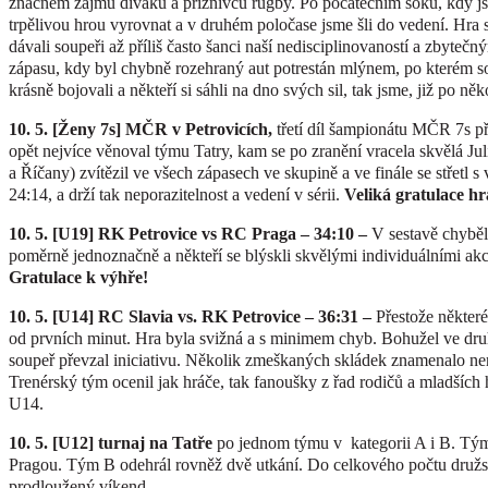
značném zájmu diváků a příznivců rugby. Po počátečním šoku, kdy jsm
trpělivou hrou vyrovnat a v druhém poločase jsme šli do vedení. Hra 
dávali soupeři až příliš často šanci naší nedisciplinovaností a zbyteč
zápasu, kdy byl chybně rozehraný aut potrestán mlýnem, po kterém sou
krásně bojovali a někteří si sáhli na dno svých sil, tak jsme, již po něko
10. 5. [Ženy 7s] MČR v Petrovicích,
třetí díl šampionátu MČR 7s př
opět nejvíce věnoval týmu Tatry, kam se po zranění vracela skvělá Ju
a Říčany) zvítězil ve všech zápasech ve skupině a ve finále se střet
24:14, a drží tak neporazitelnost a vedení v sérii.
Veliká gratulace h
10. 5. [U19] RK Petrovice vs RC Praga – 34:10 –
V sestavě chyběli
poměrně jednoznačně a někteří se blýskli skvělými individuálními ak
Gratulace k výhře!
10. 5. [U14] RC Slavia vs. RK Petrovice – 36:31 –
Přestože některé
od prvních minut. Hra byla svižná a s minimem chyb. Bohužel ve dru
soupeř převzal iniciativu. Několik zmeškaných skládek znamenalo ner
Trenérský tým ocenil jak hráče, tak fanoušky z řad rodičů a mladších 
U14.
10. 5. [U12] turnaj na Tatře
po jednom týmu v kategorii A i B. Tým 
Pragou. Tým B odehrál rovněž dvě utkání. Do celkového počtu družstev
prodloužený víkend.