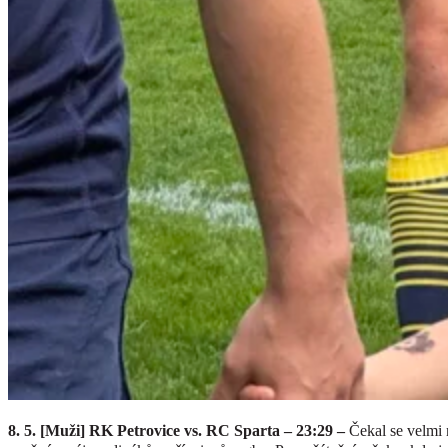
8. 5. [Muži] RK Petrovice vs. RC Sparta – 23:29 –
Čekal se velmi 