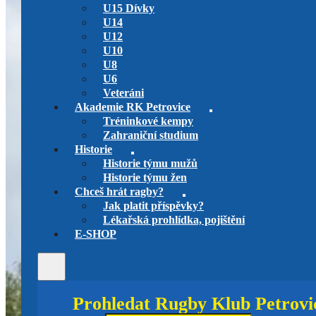
U15 Dívky
U14
U12
U10
U8
U6
Veteráni
Akademie RK Petrovice
Tréninkové kempy
Zahraniční studium
Historie
Historie týmu mužů
Historie týmu žen
Chceš hrát ragby?
Jak platit příspěvky?
Lékařská prohlídka, pojištění
E-SHOP
Prohledat Rugby Klub Petrovi