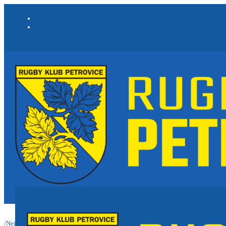
/
Nejnovější informace a články
/
Výsledkový servis rugby<br>8. - 10. května 202