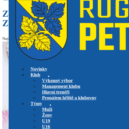
ZMĚNA VÝŠE ČLENSKÝCH
ZÁŘÍ 2025
Napsal: Jan Kroužek, dne 13.6.2025 v kategorii
Klub
Upraveno: 13.6.2025
Novinky
Klub
Výkonný výbor
Management klubu
Hlavní trenéři
Pronájem hřiště a klubovny
Týmy
Muži
Ženy
U19
U16