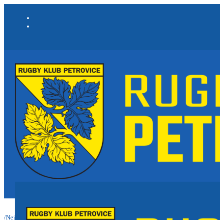
/
Nejnovější informace a články
/
Změna výše členských příspěvků od září 2025