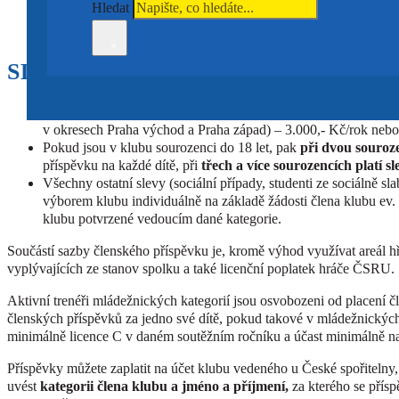
Hledat
Členové skupiny Touch Rugby
– 4.000,- Kč/rok nebo platba
Veteráni a ostatní členové
Rugby klub Petrovice – 2.000,- Kč/
×
SLEVY:
Hráči dojíždějící na tréninky a další akce z větší vzdálenosti (tj.
v okresech Praha východ a Praha západ) – 3.000,- Kč/rok nebo
Pokud jsou v klubu sourozenci do 18 let, pak
při dvou souroz
příspěvku na každé dítě, při
třech a více sourozencích platí 
Všechny ostatní slevy (sociální případy, studenti ze sociálně 
výborem klubu individuálně na základě žádosti člena klubu ev.
klubu potvrzené vedoucím dané kategorie.
Součástí sazby členského příspěvku je, kromě výhod využívat areál h
vyplývajících ze stanov spolku a také licenční poplatek hráče ČSRU.
Aktivní trenéři mládežnických kategorií jsou osvobozeni od placení 
členských příspěvků za jedno své dítě, pokud takové v mládežnickýc
minimálně licence C v daném soutěžním ročníku a účast minimálně na 
Příspěvky můžete zaplatit na účet klubu vedeného u České spořitelny,
uvést
kategorii člena klubu a jméno a příjmení,
za kterého se přísp