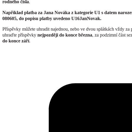
rodného čísla
.
Například platba za Jana Nováka z kategorie U1 s datem narození
080605, do popisu platby uvedeno U16JanNovak.
Příspěvky můžete uhradit najednou, nebo ve dvou splátkách vždy za pů
uhraďte příspěvky
nejpozději do konce března
, za podzimní část se
do konce září
.