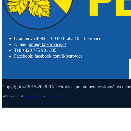
Grammova 408/6, 109 00 Praha 10 – Petrovice
E-mail:
info@rkpetrovice.cz
Tel:
+420 775 981 335
Facebook:
facebook.com/rkpetrovice
Copyright © 2015-2026 RK Petrovice, pokud není výslovně uvedeno j
Web vytvořil
Aleš Sýkora
z
PunkWebu
.