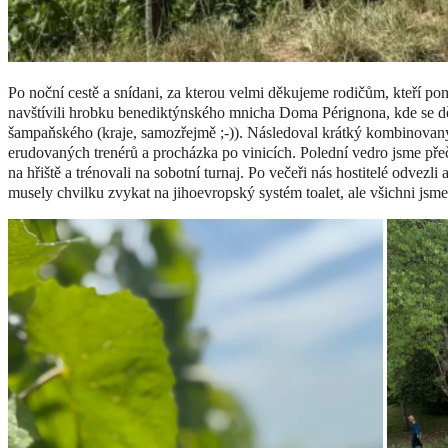
Po noční cestě a snídani, za kterou velmi děkujeme rodičům, kteří po
navštívili hrobku benediktýnského mnicha Doma Pérignona, kde se děti
šampaňského (kraje, samozřejmě ;-)). Následoval krátký kombinovan
erudovaných trenérů a procházka po vinicích. Polední vedro jsme přečk
na hřiště a trénovali na sobotní turnaj. Po večeři nás hostitelé odvezl
musely chvilku zvykat na jihoevropský systém toalet, ale všichni jsme