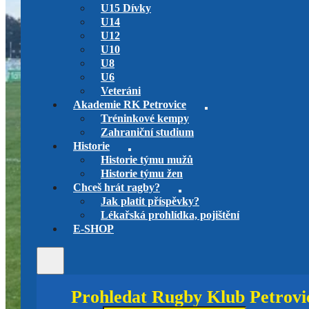
U15 Dívky
U14
U12
U10
U8
U6
Veteráni
Akademie RK Petrovice
Tréninkové kempy
Zahraniční studium
Historie
Historie týmu mužů
Historie týmu žen
Chceš hrát ragby?
Jak platit příspěvky?
Lékařská prohlídka, pojištění
E-SHOP
Prohledat Rugby Klub Petrovi