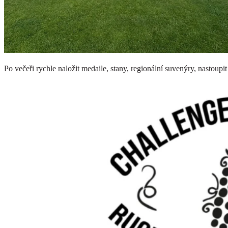
Po večeři rychle naložit medaile, stany, regionální suvenýry, nastou