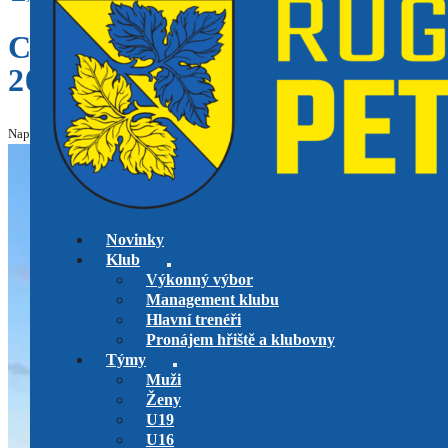
CHALLENGE DU VIGNOBL
20. ČERVNA 2026
Napsal: Jan Kroužek, dne 22.6.2026 v kategorii
Klub
,
U10
,
U12
,
U8
Upraveno: 2
Novinky
Klub
Výkonný výbor
Management klubu
Hlavní trenéři
Pronájem hřiště a klubovny
Týmy
Muži
Ženy
U19
U16