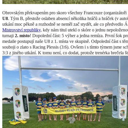
Obrovským překvapením pro skoro všechny Francouze (organizátoři
U8
. Tým B, přestože oslaben absencí několika hráčů a hráček (v auto
utkání moc pěkně a rozhodně se neměl zač stydět, ale co předvedlo Áč
Mistrovství republiky
, kdy nám titul utekl o skóre o jednu nepolože
turnaji
2. místo
! Dopolední část: 5 výher a jedna remíza. První šok pr
medaile postupují naše U8 z 1. místa ve skupině. Odpolední část s těm
souboji o zlato s Racing Plessis (3:6). Ovšem i s tímto týmem jsme s
3:3 z jiného utkání. K tomu není, co dodat, protože trenérka brečela št