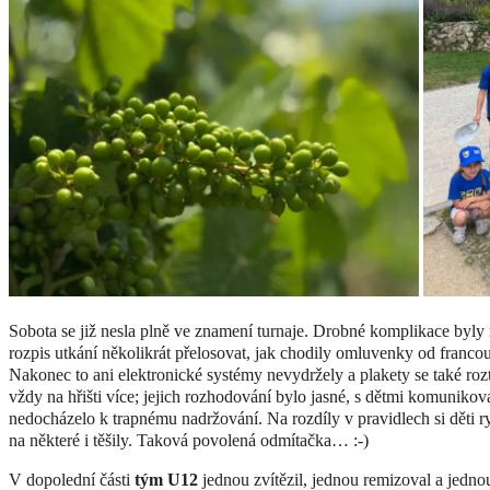
Sobota se již nesla plně ve znamení turnaje. Drobné komplikace byly 
rozpis utkání několikrát přelosovat, jak chodily omluvenky od francou
Nakonec to ani elektronické systémy nevydržely a plakety se také roz
vždy na hřišti více; jejich rozhodování bylo jasné, s dětmi komunikov
nedocházelo k trapnému nadržování. Na rozdíly v pravidlech si děti ryc
na některé i těšily. Taková povolená odmítačka… :-)
V dopolední části
tým U12
jednou zvítězil, jednou remizoval a jedno