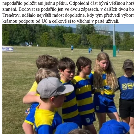
nepodařilo položit ani jednu pětku. Odpolední část bývá většinou horší 
zranění. Bodovat se podařilo jen ve dvou zápasech, v dalších dvou bo
Trenérovi udělalo největší radost dopoledne, kdy tým předvedl výborno
krásnou podporu od U8 a celkově si to všichni v partě užívali.