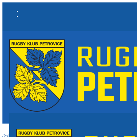
/
Nejnovější informace a články
/
Challenge du Vignoble<br>20. června 2026