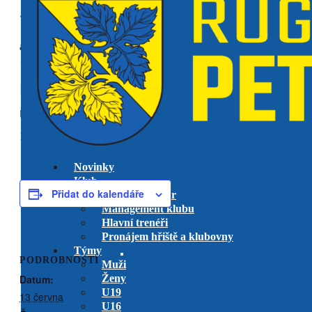
« Všechny Akce
akce již proběhla.
RK Petrovice vs. TBA
utkání play-off
U16
13 června @ 0:00
Novinky
Klub
Přidat do kalendáře
Výkonný výbor
Management klubu
Hlavní trenéři
Pronájem hřiště a klubovny
Týmy
PODROBNOSTI
Muži
Datum:
Ženy
U19
13 června
U16