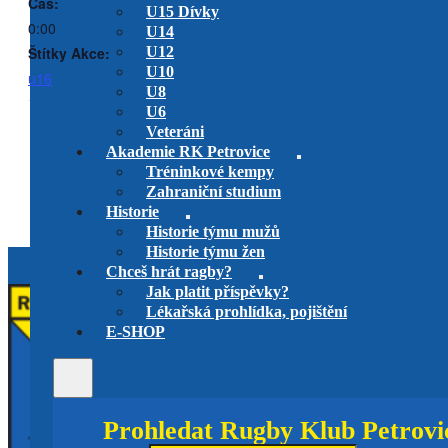
Čas:
U15 Dívky
0:00
U14
Štítky Akce:
U12
U10
u16
U8
U6
Veteráni
RK Petrovice Muži na
RK Petrovice vs. RC Tatra
Akademie RK Petrovice
Smíchov B
Slavii
Tréninkové kempy
utkání play-off
U14
Mistrovství ČR 7s
Muži
Zahraniční studium
Historie
Historie týmu mužů
Historie týmu žen
Chceš hrát ragby?
Jak platit příspěvky?
Lékařská prohlídka, pojištění
E-SHOP
Prohledat Rugby Klub Petrovi