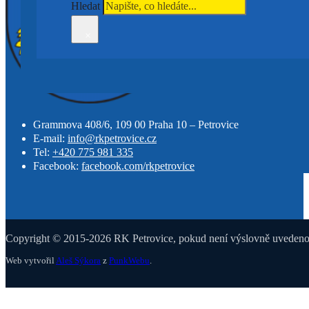
Hledat
×
Grammova 408/6, 109 00 Praha 10 – Petrovice
E-mail:
info@rkpetrovice.cz
Tel:
+420 775 981 335
Facebook:
facebook.com/rkpetrovice
Copyright © 2015-2026 RK Petrovice, pokud není výslovně uvedeno j
Web vytvořil
Aleš Sýkora
z
PunkWebu
.