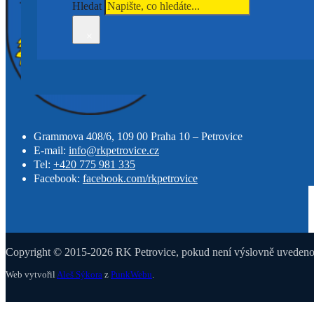
Hledat
×
Grammova 408/6, 109 00 Praha 10 – Petrovice
E-mail:
info@rkpetrovice.cz
Tel:
+420 775 981 335
Facebook:
facebook.com/rkpetrovice
Copyright © 2015-2026 RK Petrovice, pokud není výslovně uvedeno j
Web vytvořil
Aleš Sýkora
z
PunkWebu
.