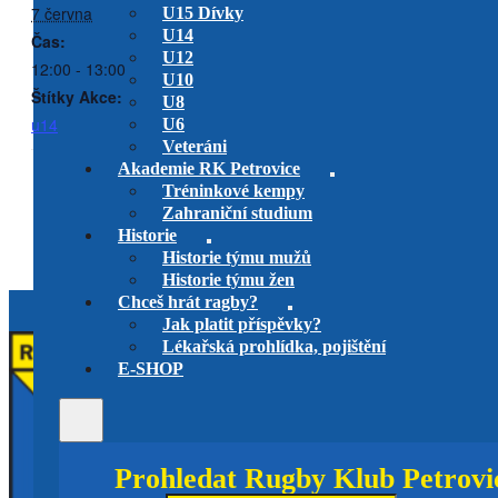
7 června
U15 Dívky
U14
Čas:
U12
12:00 - 13:00
U10
Štítky Akce:
U8
u14
U6
Veteráni
Akademie RK Petrovice
Tréninkové kempy
RK Petrovice vs. TBA
RC Mountfield Říčany vs. RK Petrovice
Zahraniční studium
utkání play-off
U19
utkání play-off
U16
Historie
Historie týmu mužů
Historie týmu žen
Chceš hrát ragby?
Jak platit příspěvky?
Lékařská prohlídka, pojištění
E-SHOP
Prohledat Rugby Klub Petrovi