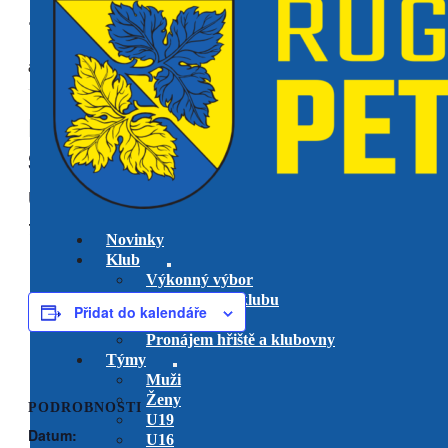
« Všechny Akce
akce již proběhla.
RK Petrovice vs. RC Tatra
Smíchov B
utkání play-off
U14
7 června @ 12:00
-
13:00
Novinky
Klub
Výkonný výbor
Management klubu
Přidat do kalendáře
Hlavní trenéři
Pronájem hřiště a klubovny
Týmy
Muži
Ženy
PODROBNOSTI
U19
Datum:
U16