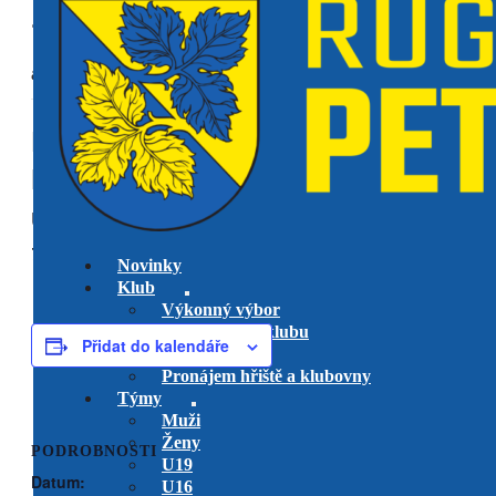
« Všechny Akce
akce již proběhla.
RC Mountfield Říčany vs. RK
Petrovice
utkání play-off
U19
7 června @ 11:00
-
13:00
Novinky
Klub
Výkonný výbor
Management klubu
Přidat do kalendáře
Hlavní trenéři
Pronájem hřiště a klubovny
Týmy
Muži
Ženy
PODROBNOSTI
U19
Datum:
U16