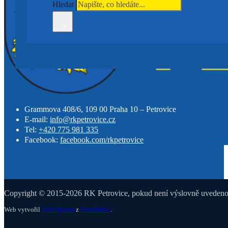
Hledat
×
Grammova 408/6, 109 00 Praha 10 – Petrovice
E-mail:
info@rkpetrovice.cz
Tel:
+420 775 981 335
Facebook:
facebook.com/rkpetrovice
Copyright © 2015-2026 RK Petrovice, pokud není výslovně uvedeno j
Web vytvořil
Aleš Sýkora
z
PunkWebu
.