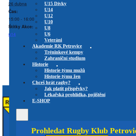
26 dubna
U15 Dívky
U14
Čas:
U12
15:00 - 16:00
U10
Štítky Akce:
U8
u14
U6
Veteráni
Akademie RK Petrovice
Tréninkové kempy
RC Zlín vs RK Petrovice
Spol. Sparta/Olymp vs. RK
Zahraniční studium
Petrovice
venkovní utkání 1. liga
muži
Historie
venkovní utkání
U19
Historie týmu mužů
Historie týmu žen
Chceš hrát ragby?
Jak platit příspěvky?
Lékařská prohlídka, pojištění
E-SHOP
Prohledat Rugby Klub Petrovi