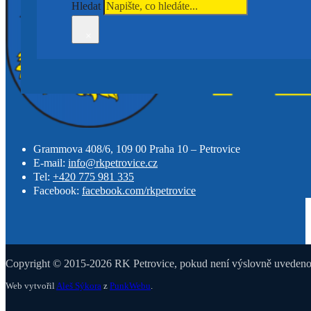
Hledat
×
Grammova 408/6, 109 00 Praha 10 – Petrovice
E-mail:
info@rkpetrovice.cz
Tel:
+420 775 981 335
Facebook:
facebook.com/rkpetrovice
Copyright © 2015-2026 RK Petrovice, pokud není výslovně uvedeno j
Web vytvořil
Aleš Sýkora
z
PunkWebu
.