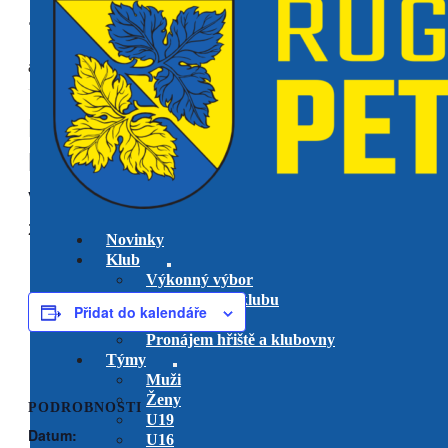
« Všechny Akce
akce již proběhla.
RC Tatra Smíchov B vs. RK
Petrovice
venkovní utkání
U14
26 dubna @ 15:00
-
16:00
Novinky
Klub
Výkonný výbor
Management klubu
Přidat do kalendáře
Hlavní trenéři
Pronájem hřiště a klubovny
Týmy
Muži
Ženy
PODROBNOSTI
U19
Datum:
U16