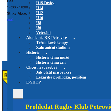
Čas:
U15 Dívky
14:00 - 16:00
U14
Štítky Akce:
U12
U10
muži
U8
U6
Veteráni
RC Bystrc vs. RK
RC Tatra Smíchov B vs. RK
Akademie RK Petrovice
Petrovice
Petrovice
Tréninkové kempy
venkovní utkání
U14
venkovní utkání
U16
Zahraniční studium
Historie
Historie týmu mužů
Historie týmu žen
Chceš hrát ragby?
Jak platit příspěvky?
Lékařská prohlídka, pojištění
E-SHOP
Prohledat Rugby Klub Petrovi