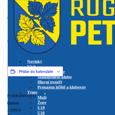
« Všechny Akce
akce již proběhla.
RC Zlín vs RK Petrovice
venkovní utkání 1. liga
muži
1 května @ 14:00
-
16:00
Novinky
Klub
Přidat do kalendáře
Výkonný výbor
Management klubu
Hlavní trenéři
Pronájem hřiště a klubovny
Týmy
PODROBNOSTI
Muži
Datum:
Ženy
U19
1 května
U16