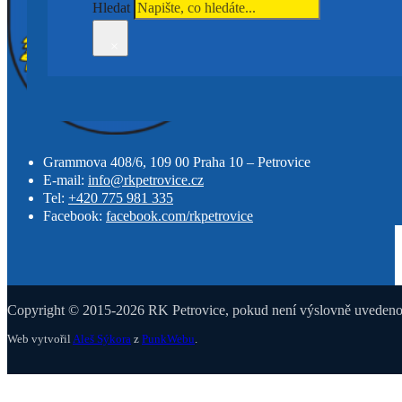
Hledat
×
Grammova 408/6, 109 00 Praha 10 – Petrovice
E-mail:
info@rkpetrovice.cz
Tel:
+420 775 981 335
Facebook:
facebook.com/rkpetrovice
Copyright © 2015-2026 RK Petrovice, pokud není výslovně uvedeno j
Web vytvořil
Aleš Sýkora
z
PunkWebu
.