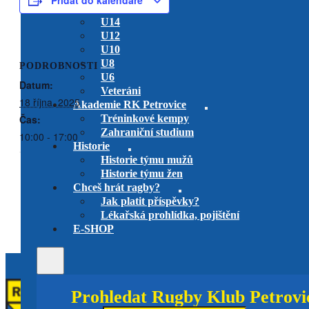
Přidat do kalendáře
U15 Dívky
U14
U12
U10
U8
PODROBNOSTI
U6
Datum:
Veteráni
18 října, 2025
Akademie RK Petrovice
Čas:
Tréninkové kempy
Zahraniční studium
10:00 - 17:00
Historie
Historie týmu mužů
Historie týmu žen
RC Bystrc vs. RK
RK Petrovice
U14
vs. RC Tatra
Chceš hrát ragby?
Smíchov
Petrovice
U16
Jak platit příspěvky?
domácí utkání
venkovní utkání
Lékařská prohlídka, pojištění
E-SHOP
Prohledat Rugby Klub Petrovi