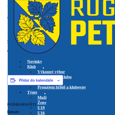
« Všechny Akce
akce již proběhla.
RK Petrovice
U14
vs. RC Tatra
Smíchov
domácí utkání
12 října, 2025 @ 16:30
-
17:30
Novinky
Klub
Výkonný výbor
Management klubu
Přidat do kalendáře
Hlavní trenéři
Pronájem hřiště a klubovny
Týmy
Muži
Ženy
PODROBNOSTI
U19
Datum:
U16