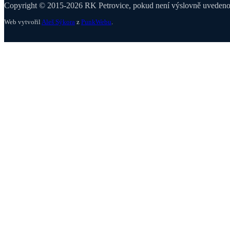
Copyright © 2015-2026 RK Petrovice, pokud není výslovně uvedeno j
Web vytvořil
Aleš Sýkora
z
PunkWebu
.